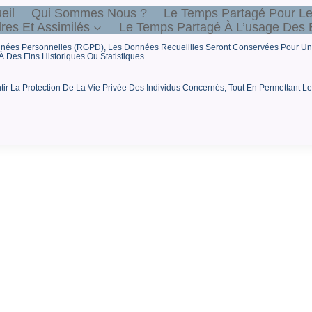
eil
Qui Sommes Nous ?
Le Temps Partagé Pour Le
es Et Assimilés
Le Temps Partagé À L’usage Des E
onnées Personnelles (RGPD), Les Données Recueillies Seront Conservées Pour Un
À Des Fins Historiques Ou Statistiques.
r La Protection De La Vie Privée Des Individus Concernés, Tout En Permettant Leu