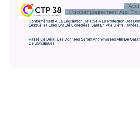
Aller
Accu
Au
Contenu
L’accompagnement Aux Cadr
Conformément À La Législation Relative À La Protection Des D
Lesquelles Elles Ont Été Collectées, Sauf En Vue D’être Traitées 
Passé Ce Délai, Les Données Seront Anonymisées Afin De Garanti
De Statistiques.