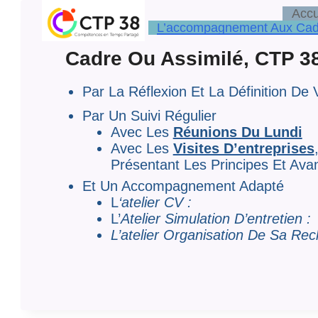
Aller
Accu
Au
Contenu
L’accompagnement Aux Cadr
Cadre Ou Assimilé, CTP 
Par La Réflexion Et La Définition De
Par Un Suivi Régulier
Avec Les
Réunions Du Lundi
Avec Les
Visites D’entreprises
Présentant Les Principes Et Av
Et Un Accompagnement Adapté
L
‘atelier CV :
L’
Atelier Simulation D’entretien :
L’atelier Organisation De Sa Rec