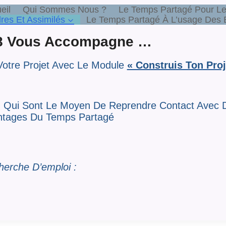
eil
Qui Sommes Nous ?
Le Temps Partagé Pour Le
es Et Assimilés
Le Temps Partagé À L’usage Des E
38 Vous Accompagne …
 Votre Projet Avec Le Module
« Construis Ton Proj
, Qui Sont Le Moyen De Reprendre Contact Avec D
antages Du Temps Partagé
herche D’emploi :