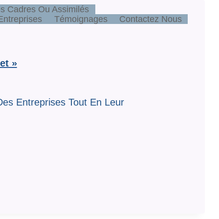
s Cadres Ou Assimilés
ntreprises
Témoignages
Contactez Nous
et »
es Entreprises Tout En Leur